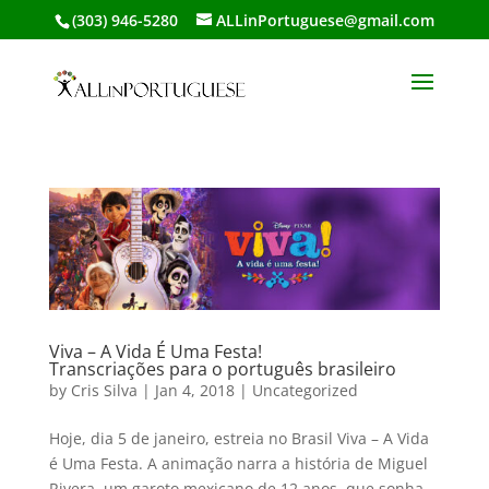
(303) 946-5280
ALLinPortuguese@gmail.com
Viva – A Vida É Uma Festa!
Transcriações para o português brasileiro
by
Cris Silva
|
Jan 4, 2018
|
Uncategorized
Hoje, dia 5 de janeiro, estreia no Brasil Viva – A Vida
é Uma Festa. A animação narra a história de Miguel
Rivera, um garoto mexicano de 12 anos, que sonha