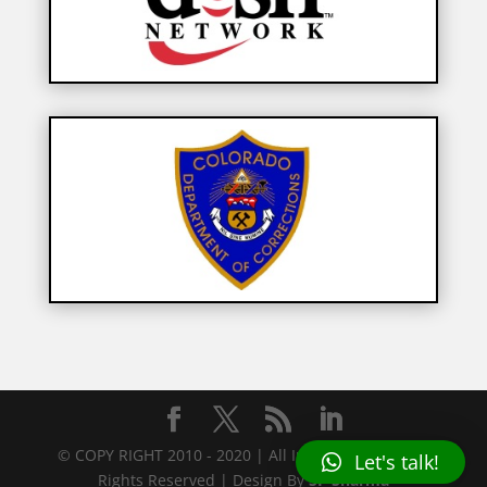
© COPY RIGHT 2010 - 2020 | All In Portuguese | All
Let's talk!
Rights Reserved | Design By
SP Sharma